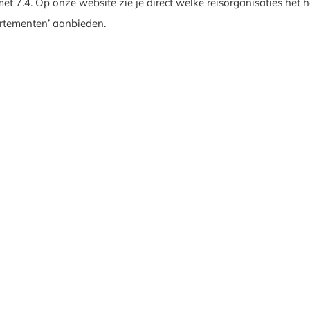
et 7.4. Op onze website zie je direct welke reisorganisaties het h
rtementen’ aanbieden.