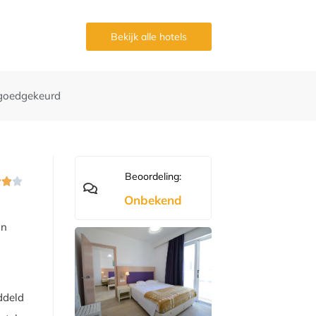
g
Bekijk alle hotels
goedgekeurd
Beoordeling:



Onbekend
in
ddeld