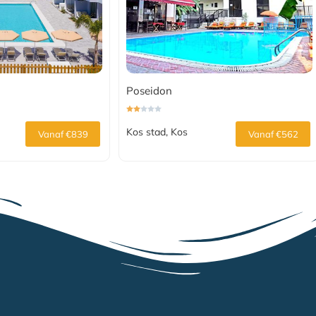
Poseidon
Kos stad, Kos
Vanaf €839
Vanaf €562