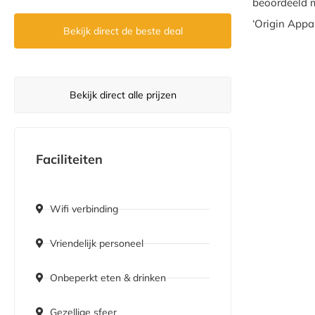
beoordeeld m
‘Origin Appa
Bekijk direct de beste deal
Bekijk direct alle prijzen
Faciliteiten
Wifi verbinding
Vriendelijk personeel
Onbeperkt eten & drinken
Gezellige sfeer