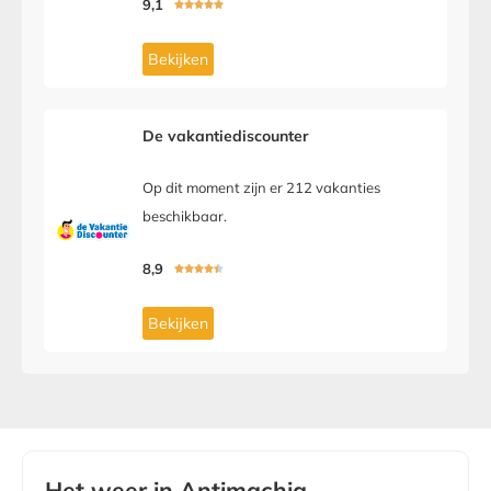
9,1





Bekijken
De vakantiediscounter
Op dit moment zijn er 212 vakanties
beschikbaar.
8,9





Bekijken
Het weer in Antimachia