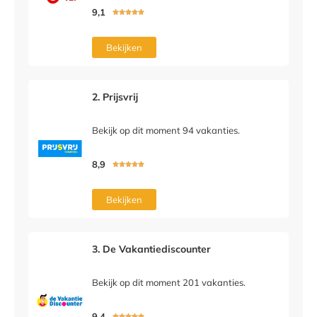
9,1





Bekijken
2. Prijsvrij
Bekijk op dit moment 94 vakanties.
8,9





Bekijken
3. De Vakantiediscounter
Bekijk op dit moment 201 vakanties.
9,4




