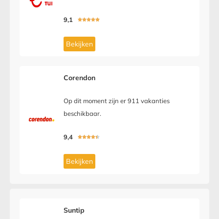
9,1





Bekijken
Corendon
Op dit moment zijn er 911 vakanties
beschikbaar.
9,4





Bekijken
Suntip