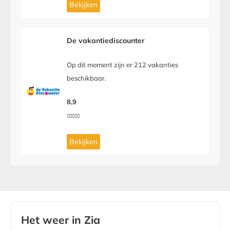
Bekijken
De vakantiediscounter
Op dit moment zijn er 212 vakanties
beschikbaar.
8,9





Bekijken
Het weer in Zia