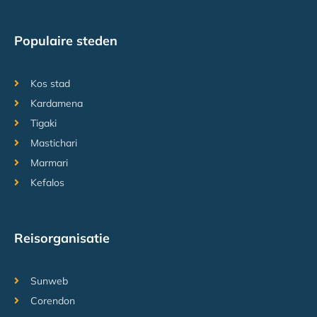
Populaire steden
Kos stad
Kardamena
Tigaki
Mastichari
Marmari
Kefalos
Reisorganisatie
Sunweb
Corendon