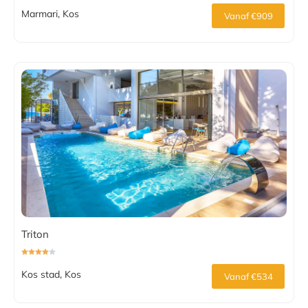
Marmari, Kos
Vanaf €909
Triton
Kos stad, Kos
Vanaf €534