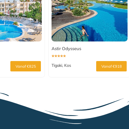
Astir Odysseus
Tigaki, Kos
Vanaf €825
Vanaf €918