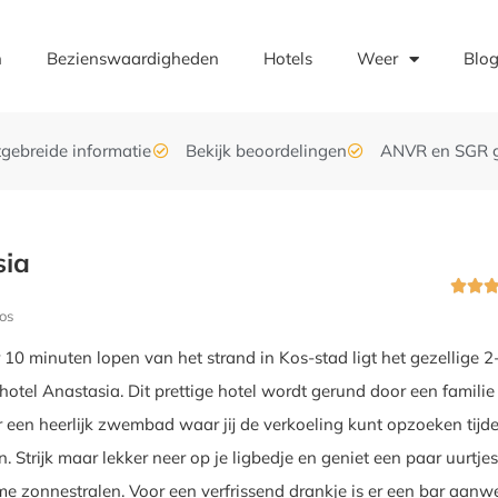
n
Bezienswaardigheden
Hotels
Weer
Blo
tgebreide informatie
Bekijk beoordelingen
ANVR en SGR 
sia


os
10 minuten lopen van het strand in Kos-stad ligt het gezellige 2
thotel Anastasia. Dit prettige hotel wordt gerund door een familie
r een heerlijk zwembad waar jij de verkoeling kunt opzoeken tijd
 Strijk maar lekker neer op je ligbedje en geniet een paar uurtje
 zonnestralen. Voor een verfrissend drankje is er een bar aanw