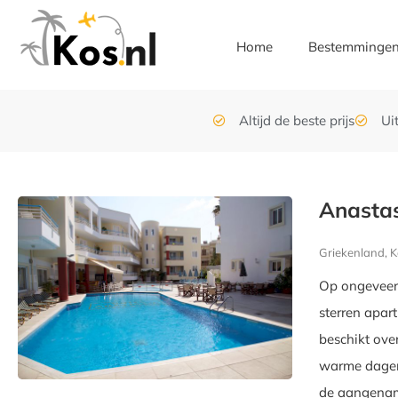
Home
Bestemminge
Altijd de beste prijs
Ui
Anasta
Griekenland, K
Op ongeveer 
sterren apar
beschikt ove
warme dagen.
de aangename