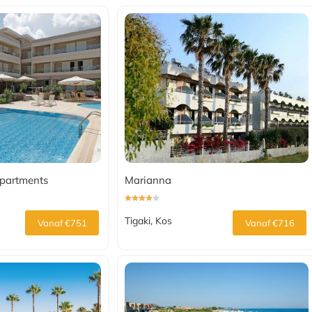
Apartments
Marianna
Tigaki, Kos
Vanaf €751
Vanaf €716