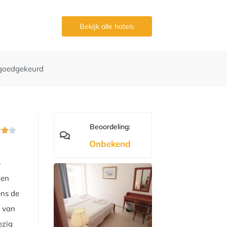
g
Bekijk alle hotels
goedgekeurd
Beoordeling:



Onbekend
-
 en
ens de
s van
ezig