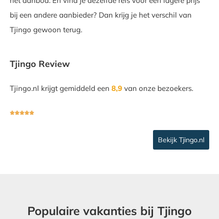
het aanbod. En vind je dezelfde reis voor een lagere prijs
bij een andere aanbieder? Dan krijg je het verschil van
Tjingo gewoon terug.
Tjingo Review
Tjingo.nl krijgt gemiddeld een
8,9
van onze bezoekers.





Bekijk Tjingo.nl
Populaire vakanties bij Tjingo