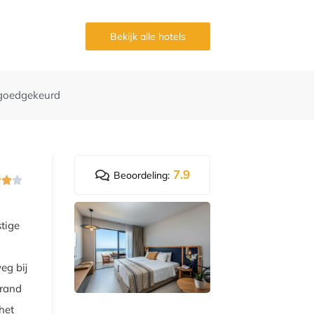
g
Bekijk alle hotels
goedgekeurd
7.9
Beoordeling:



stige
eg bij
trand
het