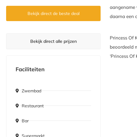
aangename wa
Bekijk direct de beste deal
daarna een d
Princess Of 
Bekijk direct alle prijzen
beoordeeld m
‘Princess Of
Faciliteiten
Zwembad
Restaurant
Bar
Supermarkt