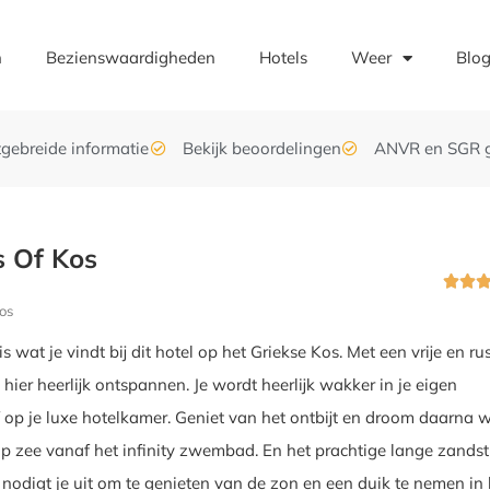
n
Bezienswaardigheden
Hotels
Weer
Blo
tgebreide informatie
Bekijk beoordelingen
ANVR en SGR 
s Of Kos


os
is wat je vindt bij dit hotel op het Griekse Kos. Met een vrije en ru
t hier heerlijk ontspannen. Je wordt heerlijk wakker in je eigen
op je luxe hotelkamer. Geniet van het ontbijt en droom daarna w
 op zee vanaf het infinity zwembad. En het prachtige lange zands
 nodigt je uit om te genieten van de zon en een duik te nemen in 