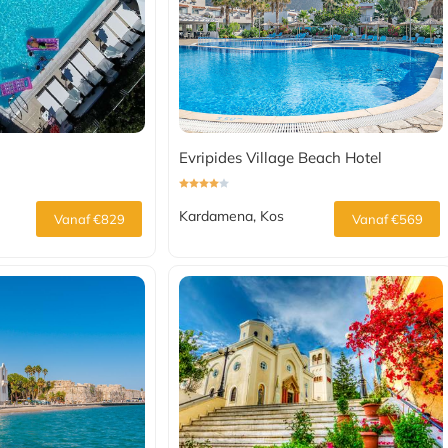
Evripides Village Beach Hotel
Kardamena, Kos
Vanaf €829
Vanaf €569