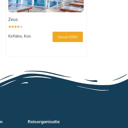
Zeus
Kefalos, Kos
Vanaf €860
en
Reisorganisatie