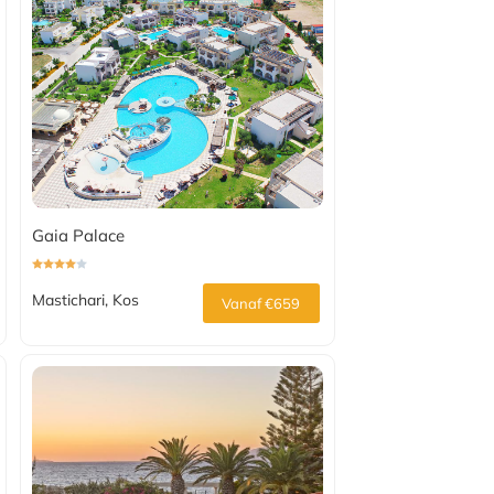
Gaia Palace
Mastichari, Kos
Vanaf €659