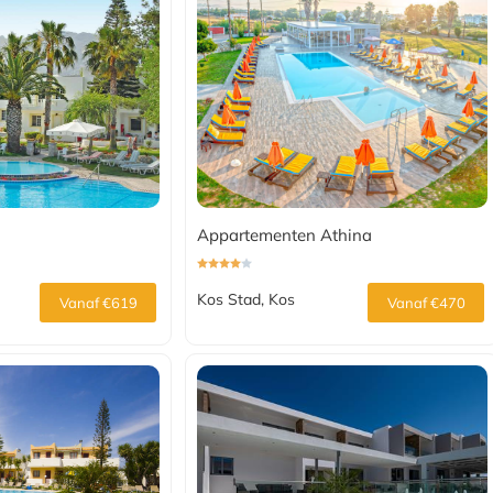
Appartementen Athina
Kos Stad, Kos
Vanaf €619
Vanaf €470