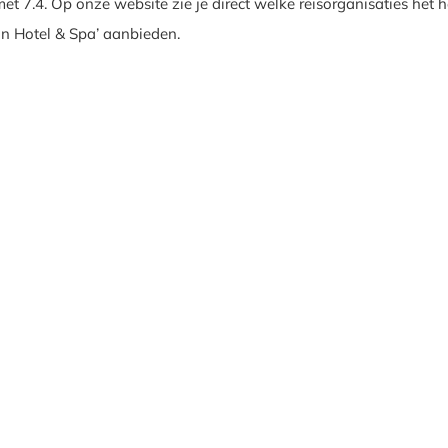
et 7.4. Op onze website zie je direct welke reisorganisaties het h
n Hotel & Spa’ aanbieden.