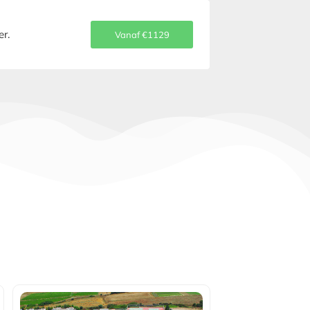
er.
Vanaf €1129