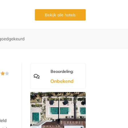
g
Bekijk alle hotels
goedgekeurd
Beoordeling:



Onbekend
deld