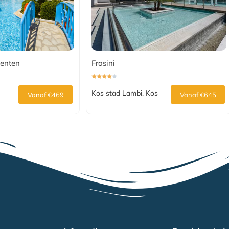
enten
Frosini
Kos stad Lambi, Kos
Vanaf €469
Vanaf €645