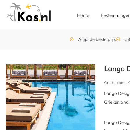
Home
Bestemminge
Altijd de beste prijs
Ui
Lango D
Griekenland, K
Lango Design
Griekenland.
Lango Design