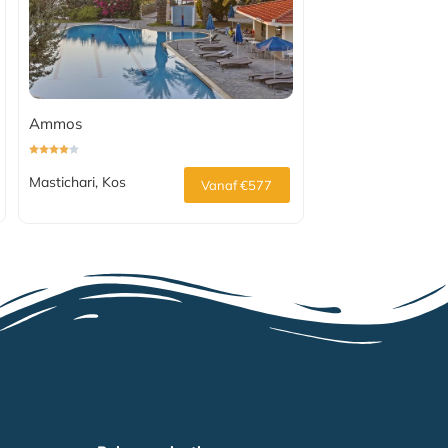
Ammos
Mastichari, Kos
Vanaf €577