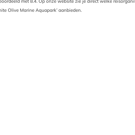
oordeeld met 8.4. Op onze website zie je direct welke reisorgani
hite Olive Marine Aquapark’ aanbieden.