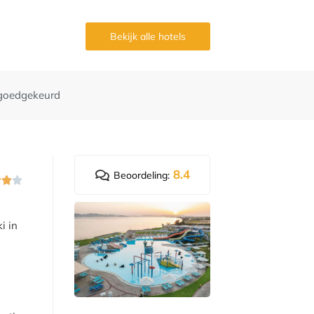
g
Bekijk alle hotels
goedgekeurd
8.4
Beoordeling:



i in