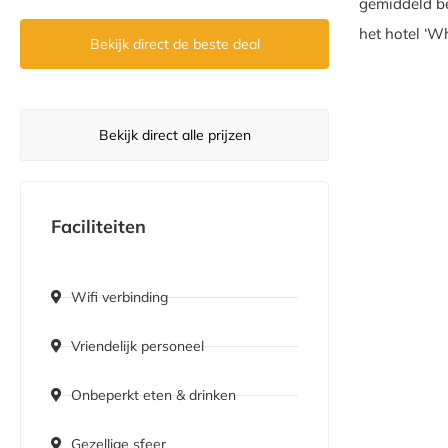
gemiddeld be
het hotel ‘W
Bekijk direct de beste deal
Bekijk direct alle prijzen
Faciliteiten
Wifi verbinding
Vriendelijk personeel
Onbeperkt eten & drinken
Gezellige sfeer