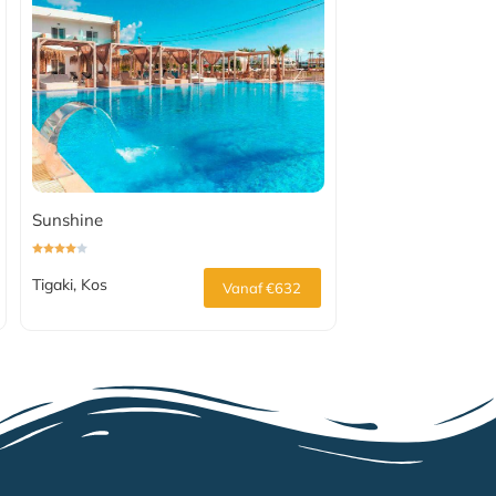
Sunshine
Tigaki, Kos
Vanaf €632