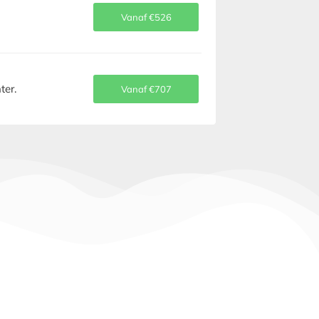
Vanaf €526
ter.
Vanaf €707