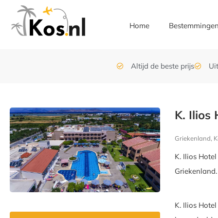
Home
Bestemminge
Altijd de beste prijs
Ui
K. Ilio
Griekenland, K
K. Ilios Hot
Griekenland.
K. Ilios Hot