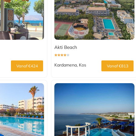
Akti Beach
Kardamena, Kos
Vanaf €424
Vanaf €813