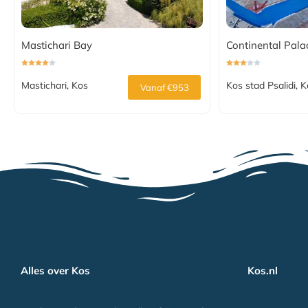
Mastichari Bay
Continental Pala
Mastichari, Kos
Kos stad Psalidi, 
Vanaf €953
Alles over Kos
Kos.nl