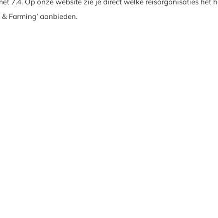
et 7.4. Op onze website zie je direct welke reisorganisaties het h
el & Farming’ aanbieden.