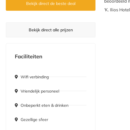
beoordeeld m
Bekijk direct de beste deal
‘K. Ilios Hot
Bekijk direct alle prijzen
Faciliteiten
Wifi verbinding
Vriendelijk personeel
Onbeperkt eten & drinken
Gezellige sfeer