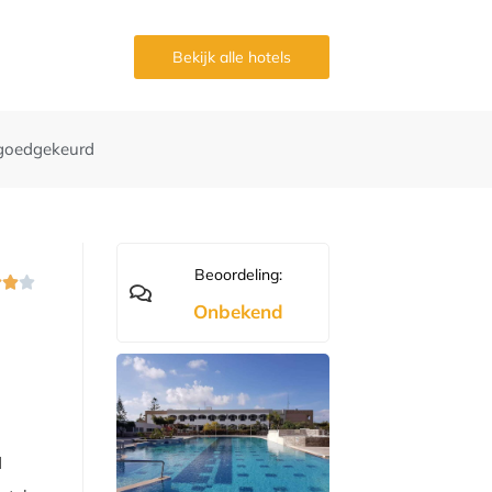
g
Bekijk alle hotels
goedgekeurd
Beoordeling:



Onbekend
d