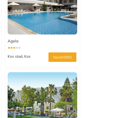
Agela
Kos stad, Kos
Vanaf €903