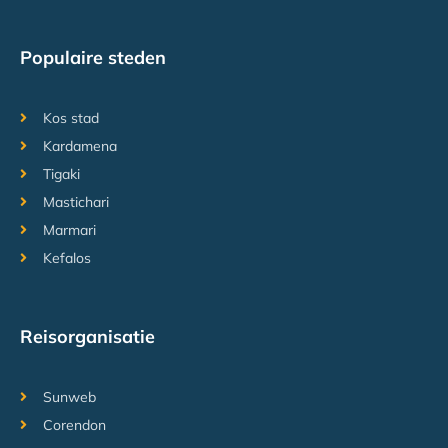
Populaire steden
Kos stad
Kardamena
Tigaki
Mastichari
Marmari
Kefalos
Reisorganisatie
Sunweb
Corendon