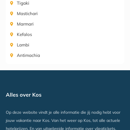
Tigaki
Mastichari
Marmari
Kefalos
Lambi
Antimachia
Alles over Kos
Op deze website vindt je alle informatie die jij nodig hebt voor
jouw vakantie naar Kos. Van het weer op Kos, tot alle actuele
hotelprijzen. En van uitgebreide informatie over vliegtickets,