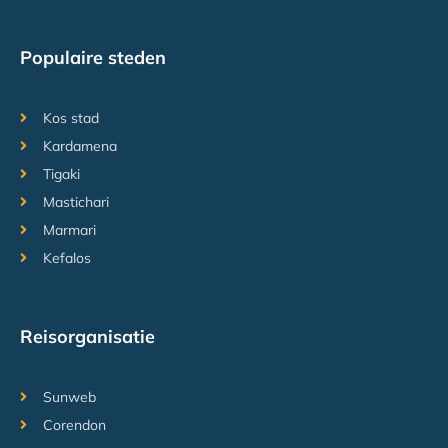
Populaire steden
Kos stad
Kardamena
Tigaki
Mastichari
Marmari
Kefalos
Reisorganisatie
Sunweb
Corendon