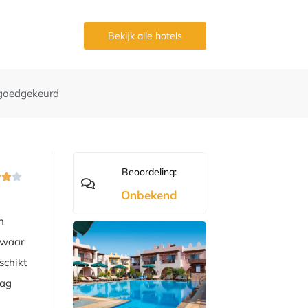
g
Bekijk alle hotels
goedgekeurd
Beoordeling:



Onbekend
n
d waar
schikt
dag