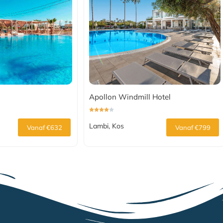
Apollon Windmill Hotel
Lambi, Kos
Vanaf €632
Vanaf €799