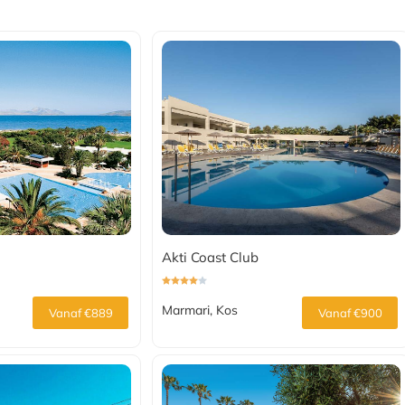
Akti Coast Club
Marmari, Kos
Vanaf €889
Vanaf €900