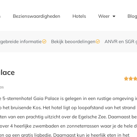
n
Bezienswaardigheden
Hotels
Weer
Blo
tgebreide informatie
Bekijk beoordelingen
ANVR en SGR 
lace


os
e 5-sterrenhotel Gaia Palace is gelegen in een rustige omgeving i
p het bruisende Kos. Het hotel ligt op loopafstand van het stran
eten van een prachtig uitzicht over de Egeïsche Zee. Daarnaast be
over 4 heerlijke zwembaden en zonneterrassen waar je de hele 
n op een gratis ligbedje. Daarnaast kun je heerlijk eten in het