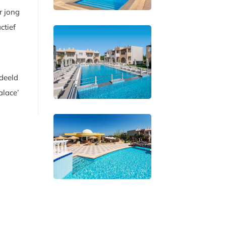
r jong
ctief
rdeeld
alace’