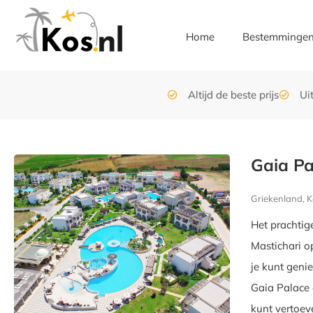
Home
Bestemminge
Altijd de beste prijs
Ui
Gaia Pa
Griekenland, K
Het prachtig
Mastichari o
je kunt geni
Gaia Palace 
kunt vertoeve