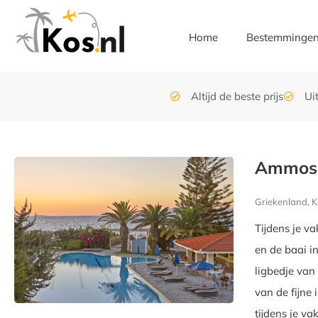
Home
Bestemminge
Altijd de beste prijs
Ui
Ammos
Griekenland, K
Tijdens je v
en de baai i
ligbedje van
van de fijne 
tijdens je va