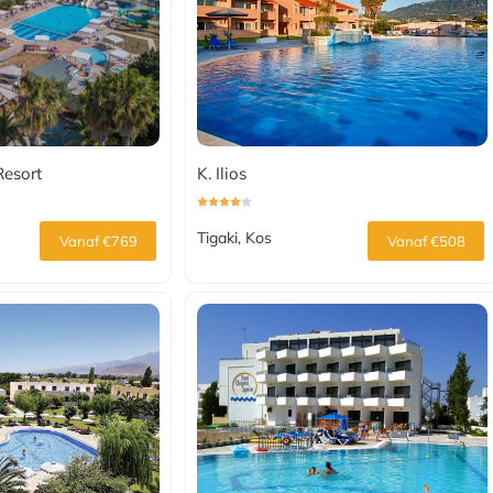
Resort
K. Ilios
Tigaki, Kos
Vanaf €769
Vanaf €508