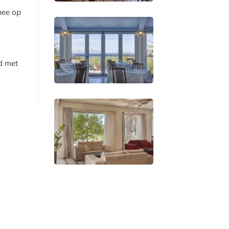
mee op
d met