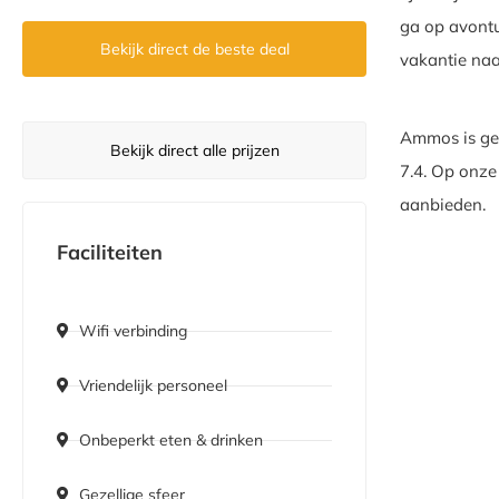
ga op avontu
Bekijk direct de beste deal
vakantie na
Ammos is gel
Bekijk direct alle prijzen
7.4. Op onze
aanbieden.
Faciliteiten
Wifi verbinding
Vriendelijk personeel
Onbeperkt eten & drinken
Gezellige sfeer