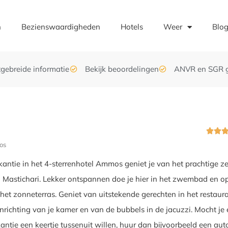
n
Bezienswaardigheden
Hotels
Weer
Blo
tgebreide informatie
Bekijk beoordelingen
ANVR en SGR 


os
akantie in het 4-sterrenhotel Ammos geniet je van het prachtige z
n Mastichari. Lekker ontspannen doe je hier in het zwembad en op
 het zonneterras. Geniet van uitstekende gerechten in het restaura
inrichting van je kamer en van de bubbels in de jacuzzi. Mocht je 
kantie een keertje tussenuit willen, huur dan bijvoorbeeld een aut