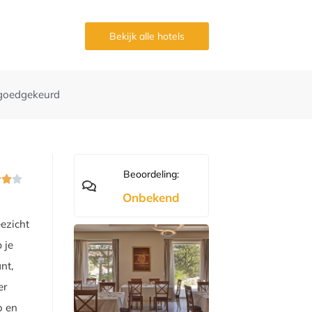
g
Bekijk alle hotels
goedgekeurd
Beoordeling:



Onbekend
eezicht
 je
nt,
er
o en