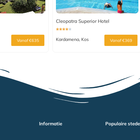
Cleopatra Superior Hotel
Kardamena, Kos
Vanaf €635
Vanaf €369
Informatie
Populaire sted