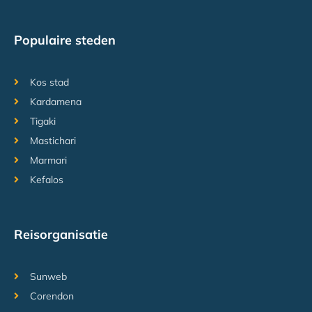
Populaire steden
Kos stad
Kardamena
Tigaki
Mastichari
Marmari
Kefalos
Reisorganisatie
Sunweb
Corendon