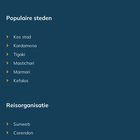
Populaire steden
Kos stad
Kardamena
Tigaki
Mastichari
Marmari
Kefalos
Reisorganisatie
Sunweb
Corendon