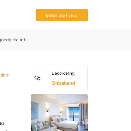
g
Bekijk alle hotels
goedgekeurd
Beoordeling:



Onbekend
ld