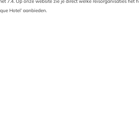
et 7.4. Op onze website zie je direct welke reisorganisaties het h
que Hotel’ aanbieden.