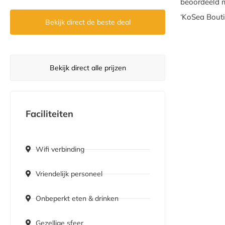
beoordeeld m
‘KoSea Bouti
Bekijk direct de beste deal
Bekijk direct alle prijzen
Faciliteiten
Wifi verbinding
Vriendelijk personeel
Onbeperkt eten & drinken
Gezellige sfeer