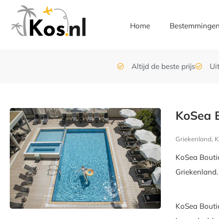
Home
Bestemminge
Altijd de beste prijs
Ui
KoSea B
Griekenland, K
KoSea Boutiq
Griekenland.
KoSea Boutiq