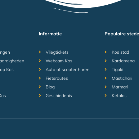
Informatie
Populaire sted
ngen
Vliegtickets
Kos stad
aardigheden
Webcam Kos
Kardamena
 op Kos
Auto of scooter huren
Tigaki
Fietsroutes
Mastichari
Blog
Marmari
Kos
Geschiedenis
Kefalos