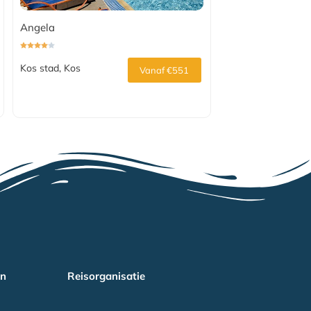
Angela
Kos stad, Kos
Vanaf €551
en
Reisorganisatie