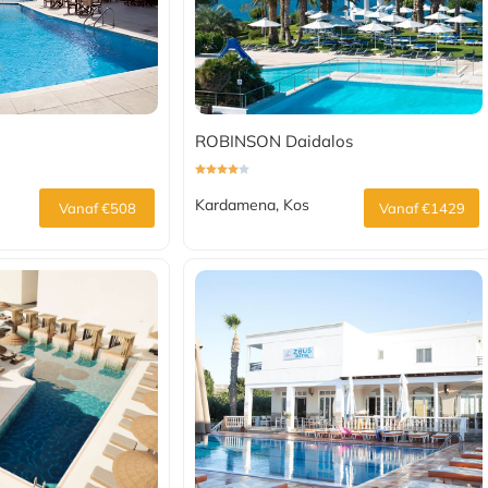
ROBINSON Daidalos
Kardamena, Kos
Vanaf €508
Vanaf €1429