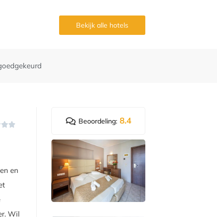
g
Bekijk alle hotels
goedgekeurd
8.4
Beoordeling:



nen en
et
e
er. Wil