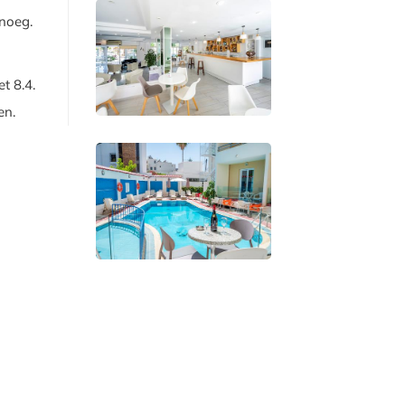
enoeg.
t 8.4.
en.