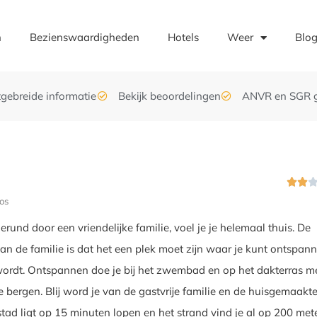
n
Bezienswaardigheden
Hotels
Weer
Blo
tgebreide informatie
Bekijk beoordelingen
ANVR en SGR 


os
 gerund door een vriendelijke familie, voel je je helemaal thuis. De
n de familie is dat het een plek moet zijn waar je kunt ontspan
 wordt. Ontspannen doe je bij het zwembad en op het dakterras m
e bergen. Blij word je van de gastvrije familie en de huisgemaakt
stad ligt op 15 minuten lopen en het strand vind je al op 200 met