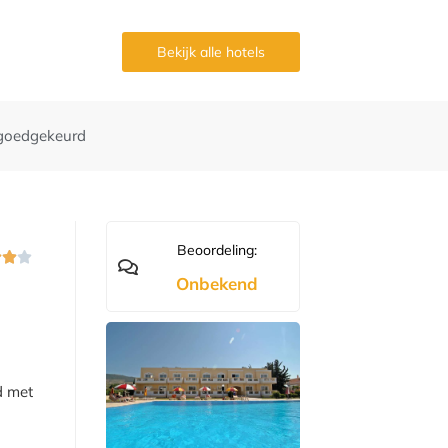
g
Bekijk alle hotels
goedgekeurd
Beoordeling:



Onbekend
d met