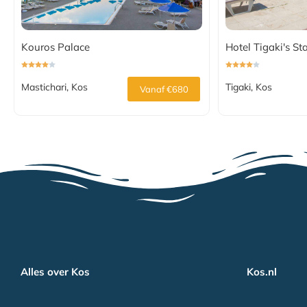
Kouros Palace
Hotel Tigaki's St
Mastichari, Kos
Tigaki, Kos
Vanaf €680
Alles over Kos
Kos.nl