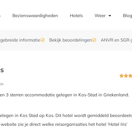
n
Bezienswaardigheden
Hotels
Weer
Blo
tgebreide informatie
Bekijk beoordelingen
ANVR en SGR 
is


os
s een 3 sterren accommodatie gelegen in Kos-Stad in Griekenland.
s gelegen in Kos Stad op Kos. Dit hotel wordt gemiddeld beoordeel
website zie je direct welke reisorganisaties het hotel ‘Hotel Iris’