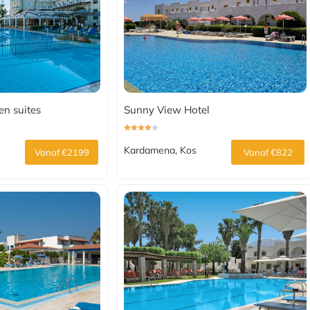
en suites
Sunny View Hotel
Kardamena, Kos
Vanaf €2199
Vanaf €822