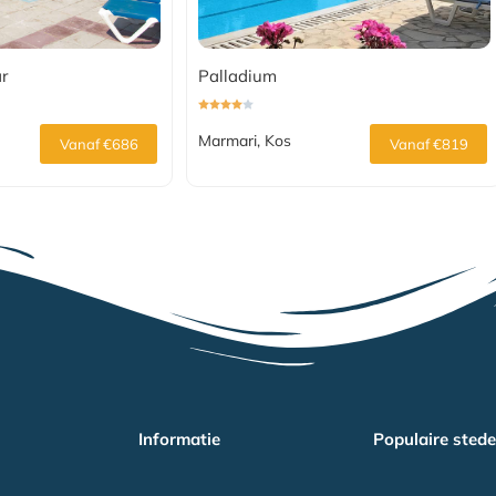
ar
Palladium
Marmari, Kos
Vanaf €686
Vanaf €819
Informatie
Populaire sted