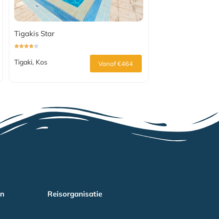
Tigakis Star
Tigaki, Kos
Vanaf €464
en
Reisorganisatie