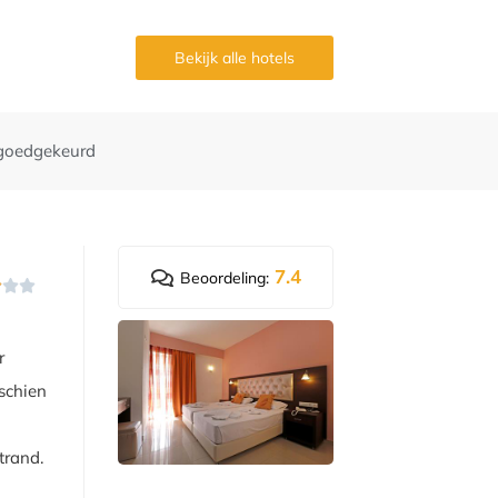
g
Bekijk alle hotels
goedgekeurd
7.4
Beoordeling:



r
schien
trand.