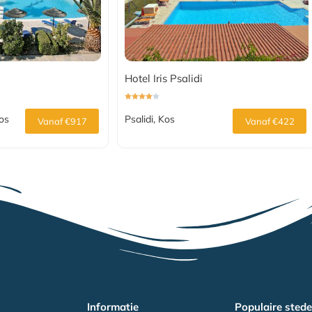
Hotel Iris Psalidi
Kos
Psalidi, Kos
Vanaf €917
Vanaf €422
Informatie
Populaire sted