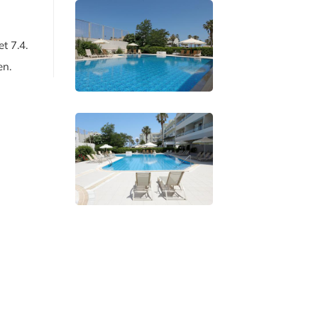
t 7.4.
en.