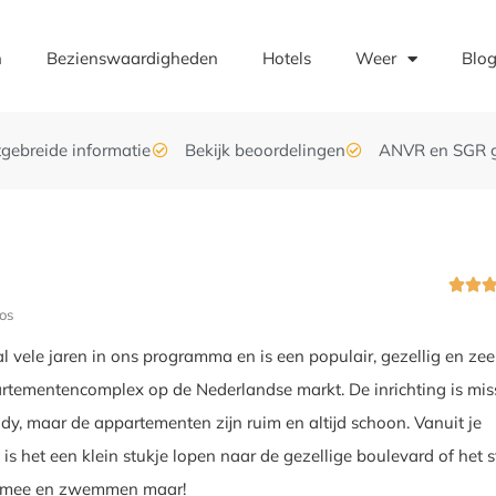
n
Bezienswaardigheden
Hotels
Weer
Blo
tgebreide informatie
Bekijk beoordelingen
ANVR en SGR 


os
al vele jaren in ons programma en is een populair, gezellig en zee
tementencomplex op de Nederlandse markt. De inrichting is mis
ndy, maar de appartementen zijn ruim en altijd schoon. Vanuit je
is het een klein stukje lopen naar de gezellige boulevard of het s
 mee en zwemmen maar!