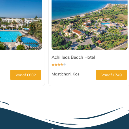
Achilleas Beach Hotel
Mastichari, Kos
Vanaf €802
Vanaf €749