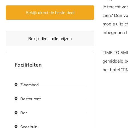
je terecht vo
Bekijk direct de beste deal
zien? Dan vo
mooie uitzich
inbegrepen ti
Bekijk direct alle prijzen
TIME TO SMIL
gemiddeld be
Faciliteiten
het hotel ‘T
Zwembad
Restaurant
Bar
Speeltuin