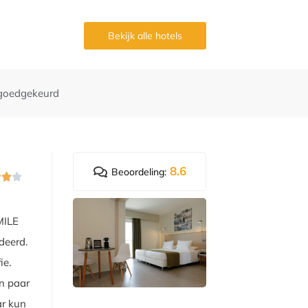
g
Bekijk alle hotels
goedgekeurd
8.6
Beoordeling:



MILE
deerd.
ie.
en paar
ar kun