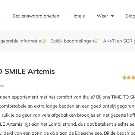
n
Bezienswaardigheden
Hotels
Weer
Blo
tgebreide informatie
Bekijk beoordelingen
ANVR en SGR 
O SMILE Artemis


os
 een appartement met het comfort van thuis? Bij ons TIME TO S
 comfortabele en extra lange bedden en een goed ontbijt gegaran
d ruik je de geur van vers afgebakken broodjes en net gezette koff
E Artemis ligt aan het Lambi strand, dus dat betekent slechts e
ijderd van een zonnige dag aan de Egeïsche zee. Bij de beach b