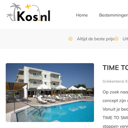
Home
Bestemminge
Altijd de beste prijs
Ui
TIME T
Griekenland, K
Op zoek naar
concept zijn
Vanuit je be
TIME TO SMIL
stappen verw