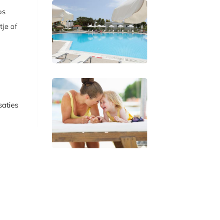
os
tje of
saties