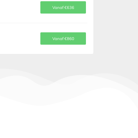
Vanaf €636
.
Vanaf €860