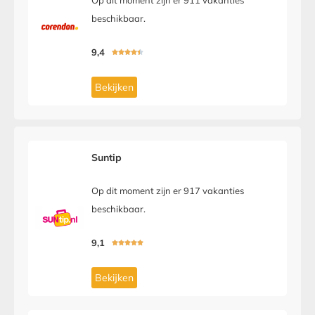
Op dit moment zijn er 911 vakanties
beschikbaar.
9,4





Bekijken
Suntip
Op dit moment zijn er 917 vakanties
beschikbaar.
9,1





Bekijken