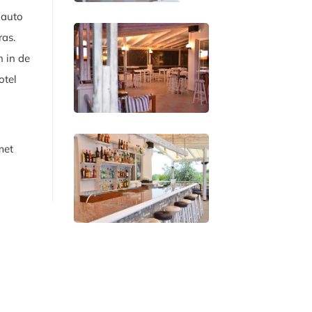
 auto
ras.
n in de
otel
met