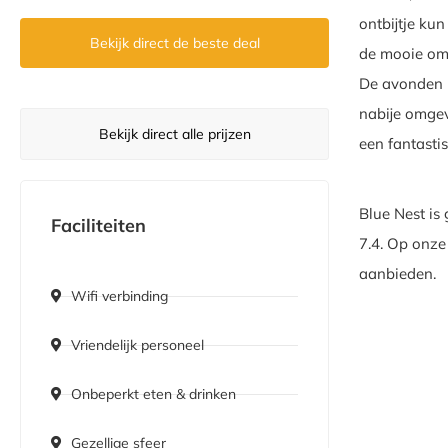
ontbijtje ku
Bekijk direct de beste deal
de mooie omg
De avonden ku
nabije omgev
Bekijk direct alle prijzen
een fantastis
Blue Nest is
Faciliteiten
7.4. Op onze 
aanbieden.
Wifi verbinding
Vriendelijk personeel
Onbeperkt eten & drinken
Gezellige sfeer