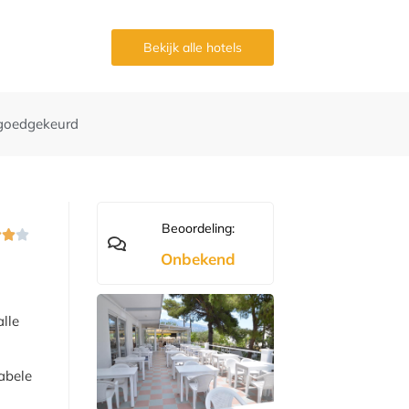
g
Bekijk alle hotels
goedgekeurd
Beoordeling:



Onbekend
alle
tabele