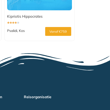
Kipriotis Hippocrates
Psalidi, Kos
Vanaf €759
en
Reisorganisatie