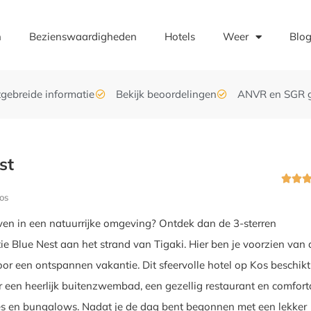
n
Bezienswaardigheden
Hotels
Weer
Blo
tgebreide informatie
Bekijk beoordelingen
ANVR en SGR 
st


os
lijven in een natuurrijke omgeving? Ontdek dan de 3-sterren
 Blue Nest aan het strand van Tigaki. Hier ben je voorzien van 
r een ontspannen vakantie. Dit sfeervolle hotel op Kos beschikt
r een heerlijk buitenzwembad, een gezellig restaurant en comfor
es en bungalows. Nadat je de dag bent begonnen met een lekker