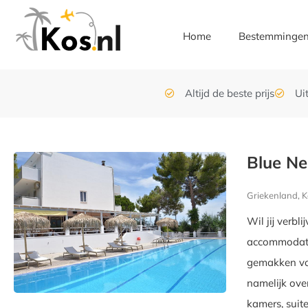
Home
Bestemminge
Altijd de beste prijs
Ui
Blue Ne
Griekenland, K
Wil jij verb
accommodatie
gemakken voo
namelijk ove
kamers, suit