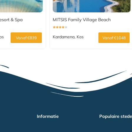
esort & Spa
MITSIS Family Village Beach
Kos
Kardamena, Kos
Vanaf €839
Vanaf €1048
Informatie
Populaire sted