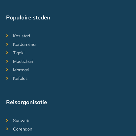
Populaire steden
Kos stad
Kardamena
Tigaki
Mastichari
Marmari
Kefalos
Reisorganisatie
Sunweb
Corendon